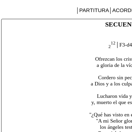
│PARTITURA│ACORD
SECUEN
12
│F3-d4
2
Ofrezcan los cris
a gloria de la v
Cordero sin pec
a Dios y a los cul
Lucharon vida y 
y, muerto el que es
"¿Qué has visto en
"A mi Señor glo
los ángeles tes